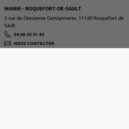
MAIRIE - ROQUEFORT-DE-SAULT
3 rue de l'Ancienne Gendarmerie, 11140 Roquefort de
Sault
04 68 20 51 82
NOUS CONTACTER
M'Y RENDRE
www.roquefortdesault.fr