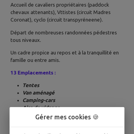
Accueil de cavaliers propriétaires (paddock
chevaux attenants), Vttistes (circuit Madres
Coronat), cyclo (circuit transpyréneene).
Départ de nombreuses randonnées pédestres
tous niveaux.
Un cadre propice au repos et à la tranquillité en
famille ou entre amis.
13 Emplacements :
Tentes
Van aménagé
Camping-cars
Aire de vidange
Gérer mes cookies 🍪
Contact :
📞
07 75 95 89 88