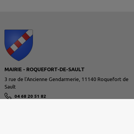
MAIRIE - ROQUEFORT-DE-SAULT
3 rue de l'Ancienne Gendarmerie, 11140 Roquefort de
Sault
04 68 20 51 82
NOUS CONTACTER
M'Y RENDRE
www.roquefortdesault.fr