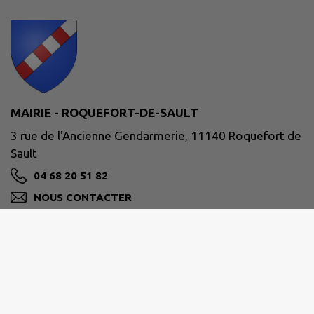
MAIRIE - ROQUEFORT-DE-SAULT
3 rue de l'Ancienne Gendarmerie, 11140 Roquefort de
Sault
04 68 20 51 82
NOUS CONTACTER
M'Y RENDRE
www.roquefortdesault.fr