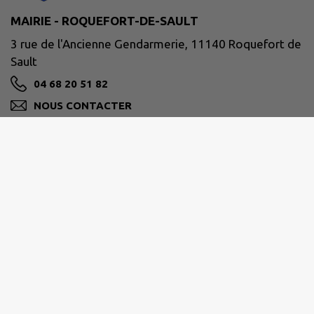
MAIRIE - ROQUEFORT-DE-SAULT
3 rue de l'Ancienne Gendarmerie, 11140 Roquefort de
Sault
04 68 20 51 82
NOUS CONTACTER
M'Y RENDRE
www.roquefortdesault.fr