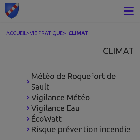
Contenu
Menu
Recherche
Pied de page
ACCUEIL
>
VIE PRATIQUE
>
CLIMAT
CLIMAT
Météo de Roquefort de
Sault
Vigilance Météo
Vigilance Eau
ÉcoWatt
Risque prévention incendie