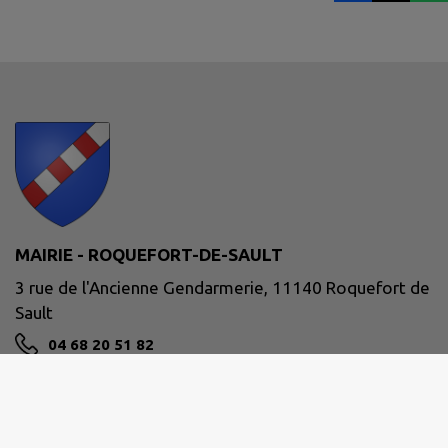
MAIRIE - ROQUEFORT-DE-SAULT
3 rue de l'Ancienne Gendarmerie, 11140 Roquefort de
Sault
04 68 20 51 82
NOUS CONTACTER
M'Y RENDRE
www.roquefortdesault.fr