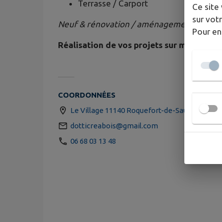
Terrasse / Carport
Ce site 
sur votr
Neuf & rénovation / aménagements Extér
Pour en
Réalisation de vos projets sur mesure
COORDONNÉES
Le Village 11140 Roquefort-de-Sault
dotticreabois@gmail.com
06 68 03 13 48