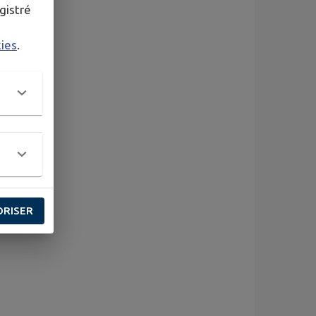
gistré
kies
.
ORISER