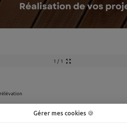
1
/
1
rélévation
Gérer mes cookies 🍪