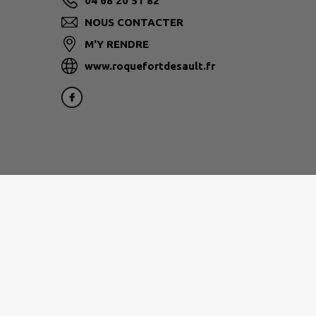
04 68 20 51 82
NOUS CONTACTER
M'Y RENDRE
www.roquefortdesault.fr
Site réalisé par
IntraMuros SAS
|
Mentions légales
|
CGU