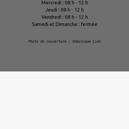
Mercredi : 08 h - 12 h
Jeudi : 08 h - 12 h
Vendredi : 08 h - 12 h
Samedi et Dimanche : fermée
Photo de couverture : Dominique Lion
|
Politique de confidentialité
|
Accessibilité : partielleme